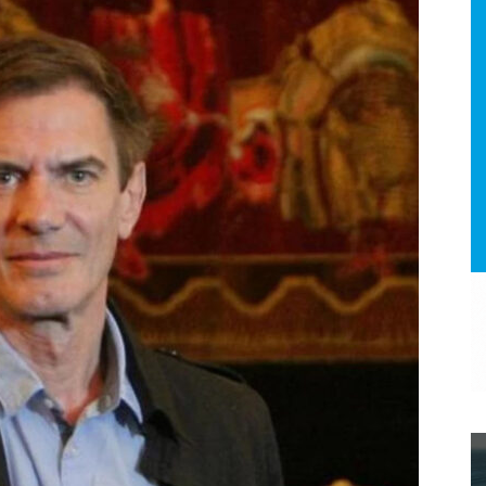
a.
dismo