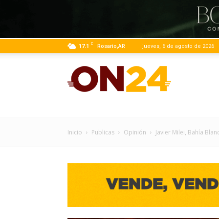
C
17.1
Rosario,AR
jueves, 6 de agosto de 2026
ON24
|
Inicio
Publicas
Opinión
Javier Milei, Bahía Blan
Infor