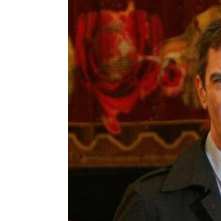
Precis
Perio
en
serio