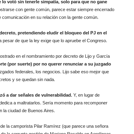
lo votó sin tenerle simpatía, solo para que no gane
ostrarse con gente común, parece estar siempre encerrado
 comunicación en su relación con la gente común.
ecreto, pretendiendo eludir el bloqueo del PJ en el
 pesar de que la ley exige que lo apruebe el Congreso.
strado en el nombramiento por decreto de Lijo y García
orte (por suerte) por no querer renunciar a su juzgado
juzgados federales, los negocios. Lijo sabe eso mejor que
cretos y se quedan sin nada.
zó a dar señales de vulnerabilidad.
Y, en lugar de
e dedica a maltratarlos. Sería momento para recomponer
n la ciudad de Buenos Aires.
 de la camporista Pilar Ramírez (que parece una señora
e de la corrupta gestión de Mariano Recalde en Aerolíneas.