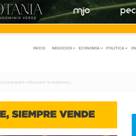
INICIO
NEGOCIOS
ECONOMÍA
POLÍTICA
ON
ca y la empatía: críticas por su ausencia y...
mación