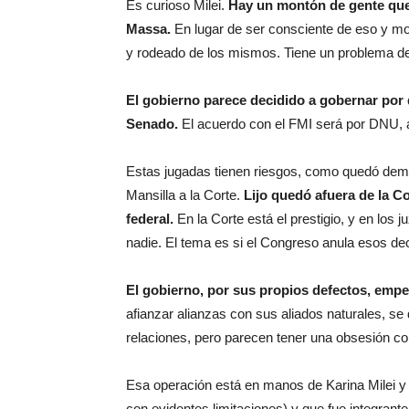
Es curioso Milei.
Hay un montón de gente que 
Massa.
En lugar de ser consciente de eso y m
y rodeado de los mismos. Tiene un problema de
El gobierno parece decidido a gobernar por d
Senado.
El acuerdo con el FMI será por DNU, a
Estas jugadas tienen riesgos, como quedó demo
Mansilla a la Corte.
Lijo quedó afuera de la C
federal.
En la Corte está el prestigio, y en los 
nadie. El tema es si el Congreso anula esos de
El gobierno, por sus propios defectos, empe
afianzar alianzas con sus aliados naturales, s
relaciones, pero parecen tener una obsesión co
Esa operación está en manos de Karina Milei y
con evidentes limitaciones) y que fue integrant