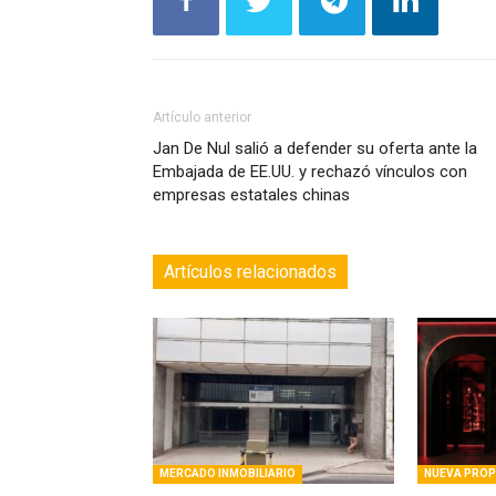
Artículo anterior
Jan De Nul salió a defender su oferta ante la
Embajada de EE.UU. y rechazó vínculos con
empresas estatales chinas
Artículos relacionados
MERCADO INMOBILIARIO
NUEVA PRO
Subastan un edificio comercial de
Bronce abri