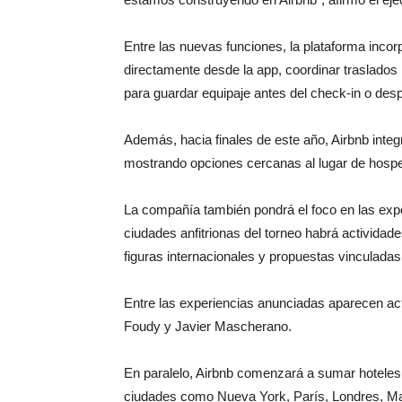
Entre las nuevas funciones, la plataforma inco
directamente desde la app, coordinar traslados
para guardar equipaje antes del check-in o des
Además, hacia finales de este año, Airbnb integr
mostrando opciones cercanas al lugar de hosped
La compañía también pondrá el foco en las exper
ciudades anfitrionas del torneo habrá actividad
figuras internacionales y propuestas vinculada
Entre las experiencias anunciadas aparecen act
Foudy
y
Javier Mascherano
.
En paralelo, Airbnb comenzará a sumar hoteles 
ciudades como
Nueva York
,
París
,
Londres
,
Ma