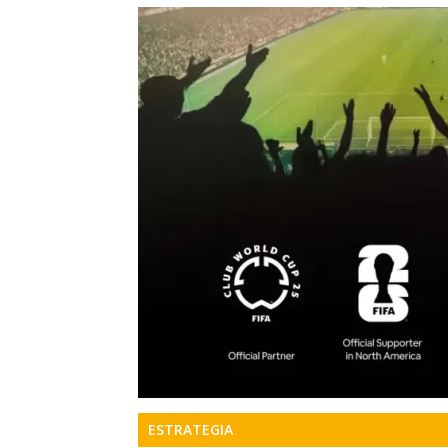
Precis
Perio
en
serio
ESTRATEGIA