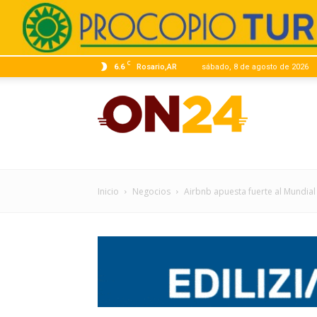
C
6.6
Rosario,AR
sábado, 8 de agosto de 2026
ON24
|
Inicio
Negocios
Airbnb apuesta fuerte al Mundial 
Infor