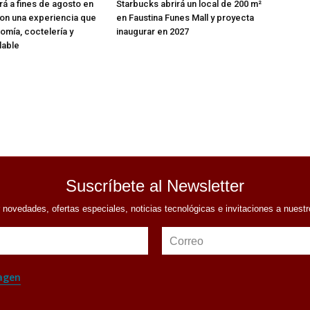
on una experiencia que
en Faustina Funes Mall y proyecta
omía, coctelería y
inaugurar en 2027
lable
Suscríbete al Newsletter
r novedades, ofertas especiales, noticias tecnológicas e invitaciones a nuest
Correo
agen