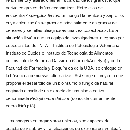
deterioro por la acción de hongos que ocasionan pérdidas de
rendimiento y alteraciones en la calidad de los granos, lo que
deriva en graves daños económicos. Entre ellos se
encuentra
Aspergillus flavus
, un hongo filamentoso y saprófito,
cuya colonización se produce principalmente en granos de
cereales y semillas oleaginosas una vez cosechados. Esta
situación llevó a que un equipo de investigadores integrado por
especialistas del INTA —Instituto de Patobiología Veterinaria,
Instituto de Suelos e Instituto de Tecnología de Alimentos—,
del Instituto de Botánica Darwinion (Conicet/Ancefyn) y de la
Facultad de Farmacia y Bioquímica de la UBA, se enfoque en
la búsqueda de nuevas alternativas. Así surge el proyecto que
propone el desarrollo de un bioinsumo o fungicida natural
originado a partir de un extracto de una planta nativa
denominada
Peltophorum dubium
(conocida comúnmente
como Ibirá pitá).
“Los hongos son organismos ubicuos, son capaces de