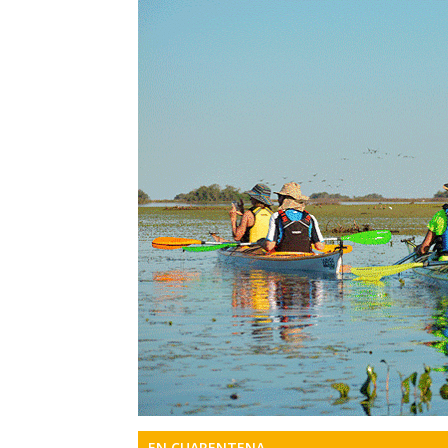
Precis
Perio
en
serio
EN CUARENTENA