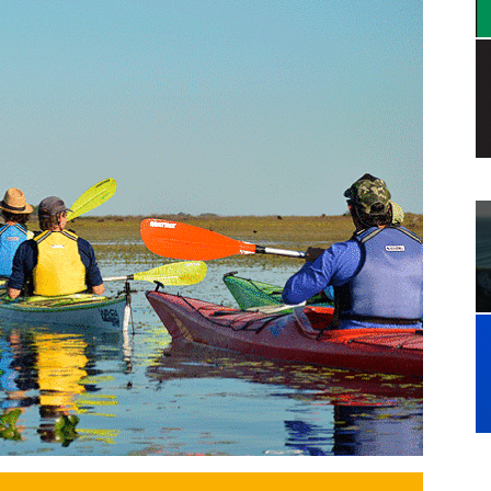
a.
dismo