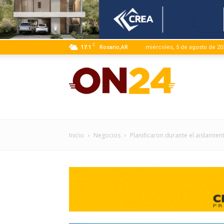
C
17.1
Rosario,AR
miércoles, 5 de agosto de 20
ON24
|
Inicio
Negocios
Planificaron durante el aislamie
Infor