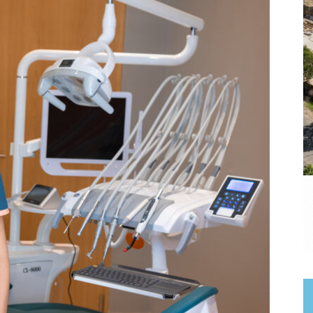
a.
dismo