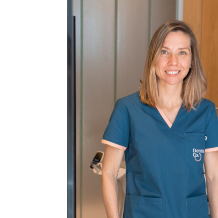
Precis
Perio
en
serio