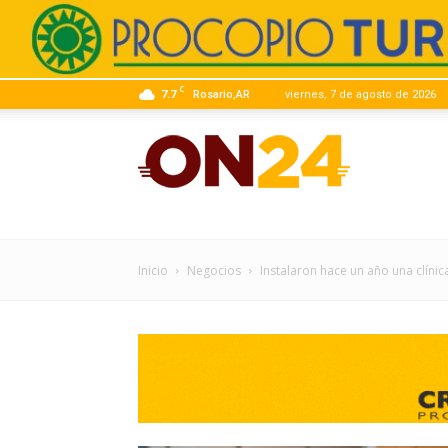
C
7.7
Rosario,AR
viernes, 7 de agosto de 2026
ON24
|
Inicio
Negocios
Instalaron hace un año una clínic
Infor