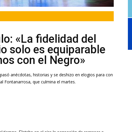
lo: «La fidelidad del
o solo es equiparable
inos con el Negro»
epasó anécdotas, historias y se deshizo en elogios para con
al Fontanarrosa, que culmina el martes.
el tiempo. Flotaba en el aire la sensación de regresar a