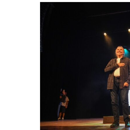
Precis
Perio
en
serio