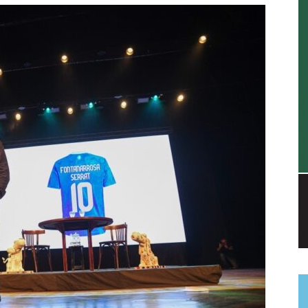
a.
dismo