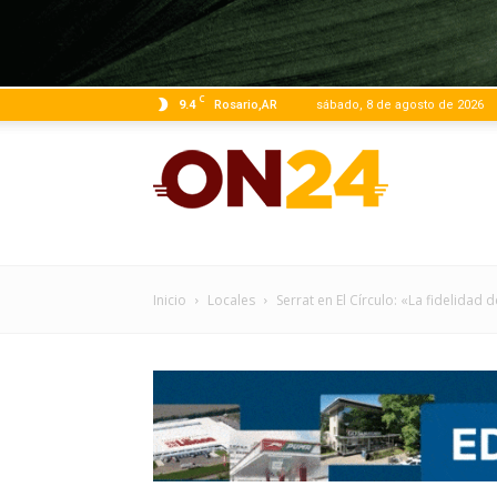
C
9.4
Rosario,AR
sábado, 8 de agosto de 2026
ON24
|
Inicio
Locales
Serrat en El Círculo: «La fidelidad 
Infor