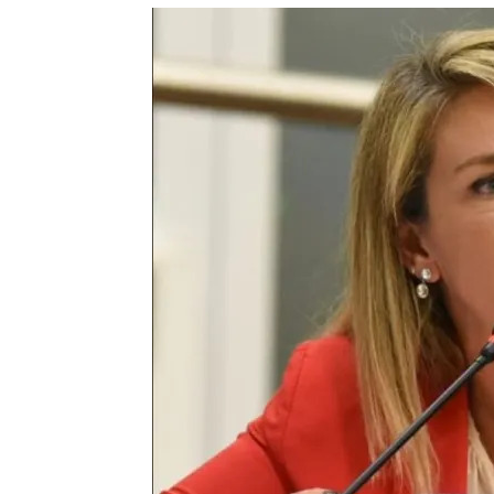
Precis
Perio
en
serio