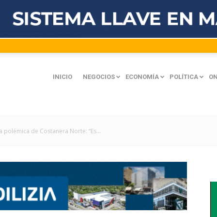
INICIO
NEGOCIOS
ECONOMÍA
POLÍTICA
ON
a polémica de Costanera Norte: “Es...
mación