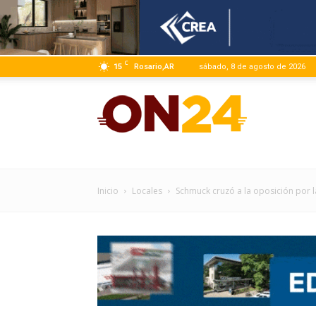
C
15
Rosario,AR
sábado, 8 de agosto de 2026
ON24
|
Inicio
Locales
Schmuck cruzó a la oposición por l
Infor