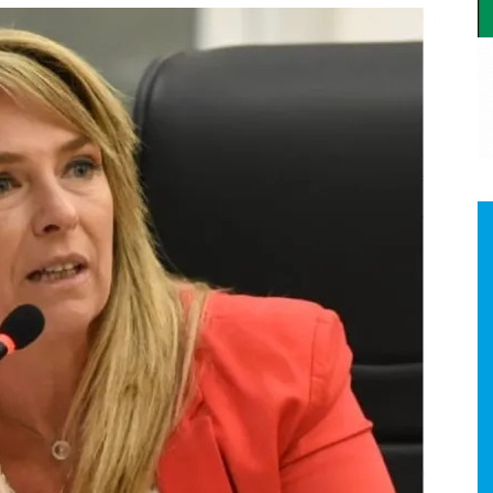
a.
dismo