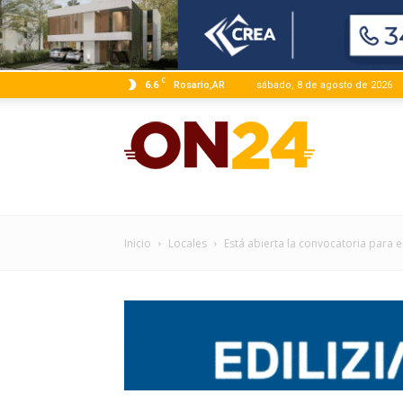
C
6.6
Rosario,AR
sábado, 8 de agosto de 2026
ON24
|
Inicio
Locales
Está abierta la convocatoria para e
Infor