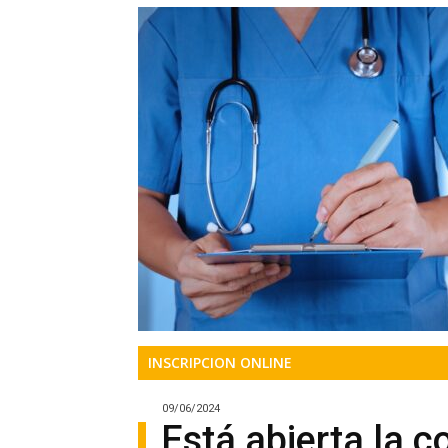
Precis
Perio
en
serio
INSCRIPCION ONLINE
09/06/2024
Está abierta la c