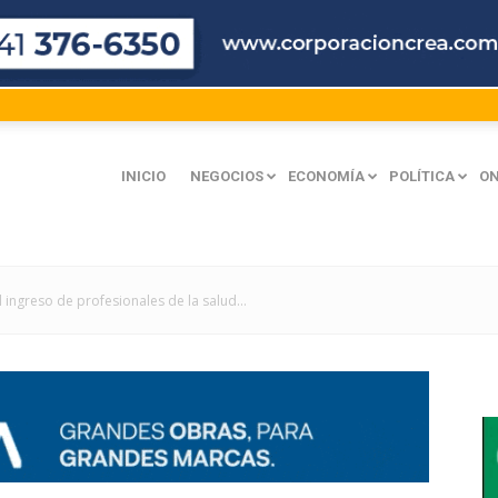
INICIO
NEGOCIOS
ECONOMÍA
POLÍTICA
ON
l ingreso de profesionales de la salud...
mación