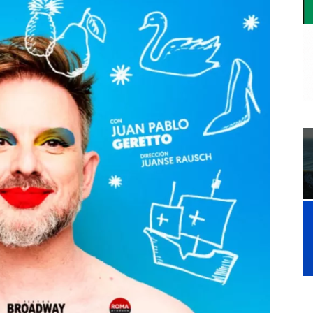
a.
dismo