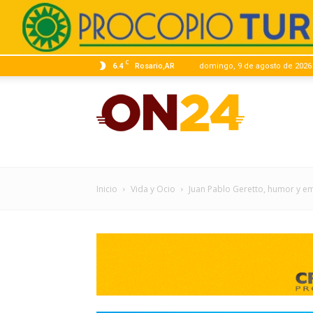
C
6.4
Rosario,AR
domingo, 9 de agosto de 2026
ON24
|
Inicio
Vida y Ocio
Juan Pablo Geretto, humor y e
Infor