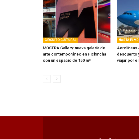
CIRCUITO CULTURAL
HASTA EL 9 
MOSTRA Gallery: nueva galería de
Aerolíneas 
arte contemporáneo en Pichincha
descuento y
con un espacio de 150 m²
viajar por el