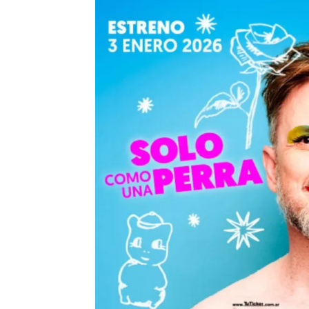
Precis
Perio
en
serio