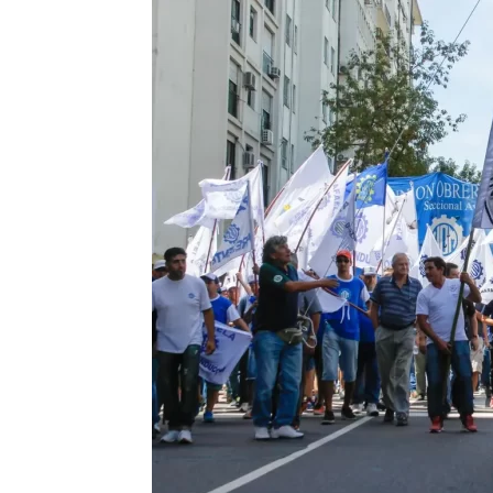
Precis
Perio
en
serio