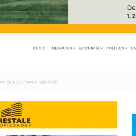
INICIO
NEGOCIOS
ECONOMÍA
POLÍTICA
ON
ral de la CGT: “Será el más rápido...
mación