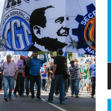
a.
dismo