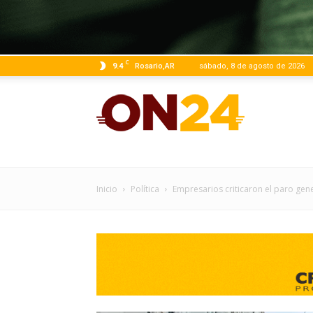
C
9.4
Rosario,AR
sábado, 8 de agosto de 2026
ON24
|
Inicio
Política
Empresarios criticaron el paro gene
Infor