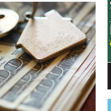
a.
dismo