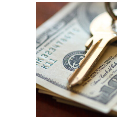
Precis
Perio
en
serio