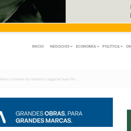
INICIO
NEGOCIOS
ECONOMÍA
POLÍTICA
ON
ario rosarino se reactivó y auguran buen fin...
mación