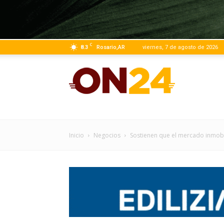
C
8.3
Rosario,AR
viernes, 7 de agosto de 2026
ON24
|
Inicio
Negocios
Sostienen que el mercado inmobili
Infor