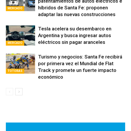
patentamientos de autos eléctricos e
híbridos de Santa Fe: proponen
MERCADO
adaptar las nuevas construcciones
Tesla acelera su desembarco en
Argentina y busca ingresar autos
eléctricos sin pagar aranceles
MERCADO
Turismo y negocios: Santa Fe recibirá
por primera vez el Mundial de Flat
Track y promete un fuerte impacto
TOTORAS
económico
Avaliant