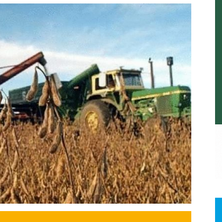
a.
dismo