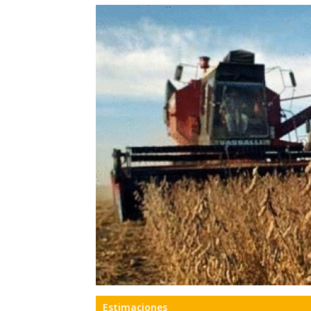
Precis
Perio
en
serio
Estimaciones