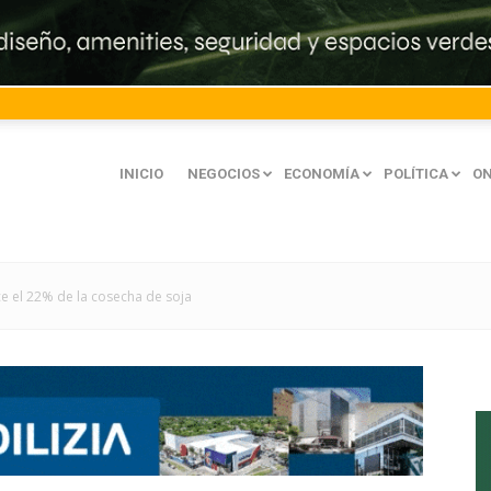
INICIO
NEGOCIOS
ECONOMÍA
POLÍTICA
ON
e el 22% de la cosecha de soja
mación