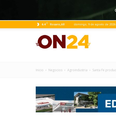
C
6.4
Rosario,AR
domingo, 9 de agosto de 2026
ON24
|
Inicio
Negocios
Agroindustria
Santa Fe produc
Infor