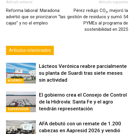
Reforma laboral: Maradona
Pérez redujo CO₂, mejoró la
advirtió que se priorizaron “las
gestión de residuos y sumó 54
cajas” y no el empleo
PYMEs al programa de
sostenibilidad en 2025
Artículos relacionados
Lácteos Verónica reabre parcialmente
su planta de Suardi tras siete meses
sin actividad
ACUERDO
El gobierno crea el Consejo de Control
de la Hidrovía: Santa Fe y el agro
tendrán representación
SUPERVISIÓN
AFA debutó con un remate de 1.200
cabezas en Aapresid 2026 y vendió
más del 95% de la hacienda
HISTÓRICO