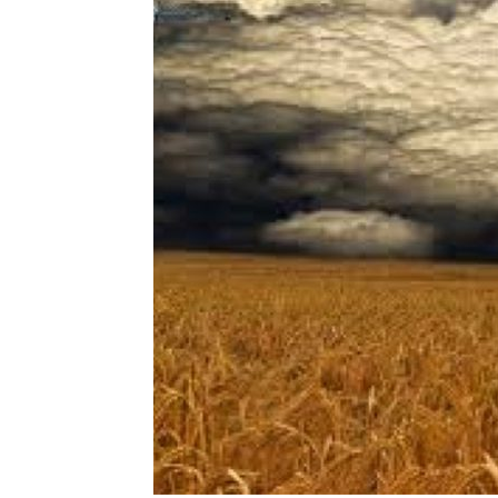
Precis
Perio
en
serio