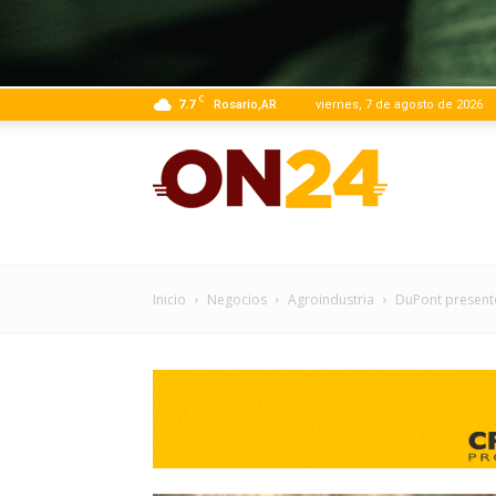
C
7.7
Rosario,AR
viernes, 7 de agosto de 2026
ON24
|
Inicio
Negocios
Agroindustria
DuPont presentó
Infor