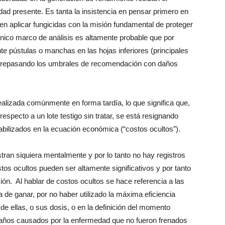
dad presente. Es tanta la insistencia en pensar primero en
den aplicar fungicidas con la misión fundamental de proteger
 único marco de análisis es altamente probable que por
nte pústulas o manchas en las hojas inferiores (principales
sobrepasando los umbrales de recomendación con daños
alizada comúnmente en forma tardía, lo que significa que,
specto a un lote testigo sin tratar, se está resignando
ilizados en la ecuación económica (“costos ocultos”).
tran siquiera mentalmente y por lo tanto no hay registros
os ocultos pueden ser altamente significativos y por tanto
ón. Al hablar de costos ocultos se hace referencia a las
a de ganar, por no haber utilizado la máxima eficiencia
de ellas, o sus dosis, o en la definición del momento
 daños causados por la enfermedad que no fueron frenados