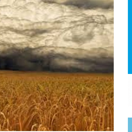
a.
dismo