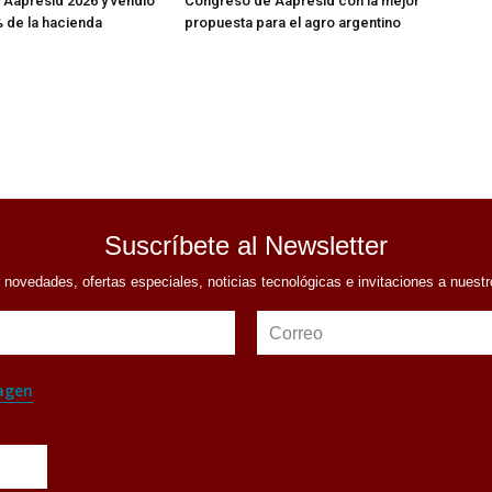
Aapresid 2026 y vendió
Congreso de Aapresid con la mejor
 de la hacienda
propuesta para el agro argentino
Suscríbete al Newsletter
r novedades, ofertas especiales, noticias tecnológicas e invitaciones a nuest
Correo
agen