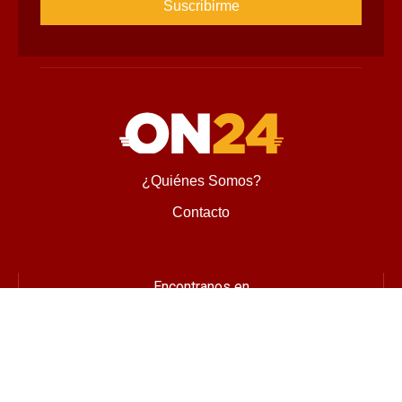
Suscríbete al Newsletter
Suscríbete para recibir novedades, ofertas especiales, 
noticias tecnológicas e invitaciones a nuestros exclusivos 
eventos.
Nombre
Correo
Cambiar imagen
Escribe el código