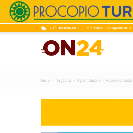
C
17.1
Rosario,AR
miércoles, 5 de agosto de 20
ON24
|
Inicio
Negocios
Agroindustria
Apoyo ruralista
Infor