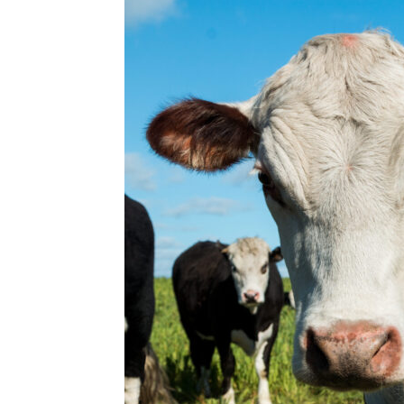
Precis
Perio
en
serio