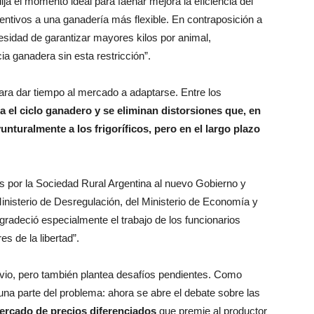
ija el momento ideal para faenar mejora la eficiencia del
entivos a una ganadería más flexible. En contraposición a
esidad de garantizar mayores kilos por animal,
a ganadera sin esta restricción”.
ara dar tiempo al mercado a adaptarse. Entre los
a el ciclo ganadero y se eliminan distorsiones que, en
turalmente a los frigoríficos, pero en el largo plazo
s por la Sociedad Rural Argentina al nuevo Gobierno y
inisterio de Desregulación, del Ministerio de Economía y
gradeció especialmente el trabajo de los funcionarios
s de la libertad”.
livio, pero también plantea desafíos pendientes. Como
una parte del problema: ahora se abre el debate sobre las
ercado de precios diferenciados
que premie al productor