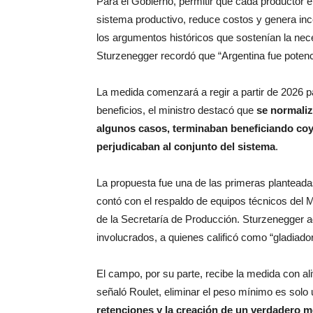
Para el Gobierno, permitir que cada productor el
sistema productivo, reduce costos y genera inc
los argumentos históricos que sostenían la nec
Sturzenegger recordó que “Argentina fue potenci
La medida comenzará a regir a partir de 2026 p
beneficios, el ministro destacó que
se normaliz
algunos casos, terminaban beneficiando coyun
perjudicaban al conjunto del sistema
.
La propuesta fue una de las primeras planteada
contó con el respaldo de equipos técnicos del M
de la Secretaría de Producción. Sturzenegger a
involucrados, a quienes calificó como “gladiadore
El campo, por su parte, recibe la medida con a
señaló Roulet, eliminar el peso mínimo es solo 
retenciones y la creación de un verdadero m