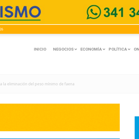
26
INICIO
NEGOCIOS
ECONOMÍA
POLÍTICA
ON
 a la eliminación del peso mínimo de faena
mación