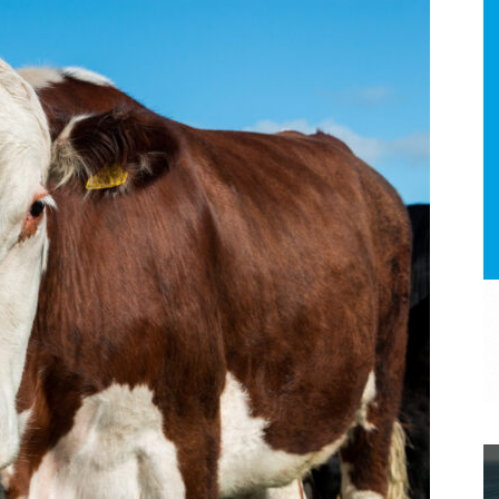
a.
dismo