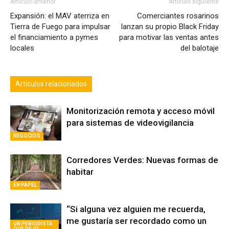
Expansión: el MAV aterriza en
Comerciantes rosarinos
Tierra de Fuego para impulsar
lanzan su propio Black Friday
el financiamiento a pymes
para motivar las ventas antes
locales
del balotaje
Artículos relacionados
Monitorización remota y acceso móvil
para sistemas de videovigilancia
NEGOCIOS
Corredores Verdes: Nuevas formas de
habitar
EN PAPEL
“Si alguna vez alguien me recuerda,
me gustaría ser recordado como un
UN PERIODISTA
QUE DEJO
tipo libre”
HUELLA