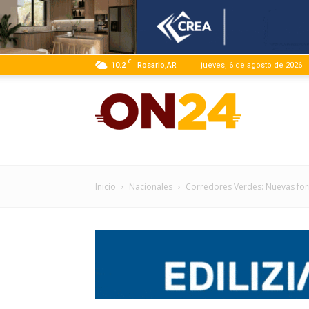
C
10.2
Rosario,AR
jueves, 6 de agosto de 2026
ON24
|
Inicio
Nacionales
Corredores Verdes: Nuevas for
Infor