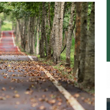
a.
dismo