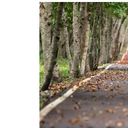
Precis
Perio
en
serio