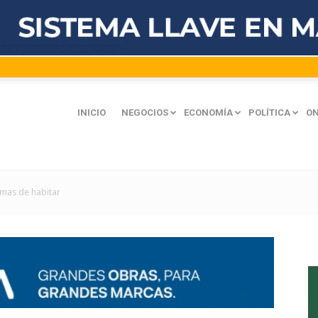
INICIO
NEGOCIOS
ECONOMÍA
POLÍTICA
ON
mas de habitar
mación