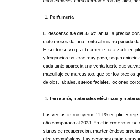
Perfumería
El descenso fue del 32,6% anual, a precios co
siete meses del año frente al mismo periodo de
El sector se vio prácticamente paralizado en j
y fragancias salieron muy poco, según coincid
cada tanto aparecía una venta fuerte que salv
maquillaje de marcas top, que por los precio
de ojos, labiales, sueros faciales, lociones corp
Ferretería, materiales eléctricos y materi
Las ventas disminuyeron 11,1% en julio, y regi
año comparado al 2023. En el intermensual se m
signos de recuperación, manteniéndose gracia
electrodomésticos. Las personas están retrasan