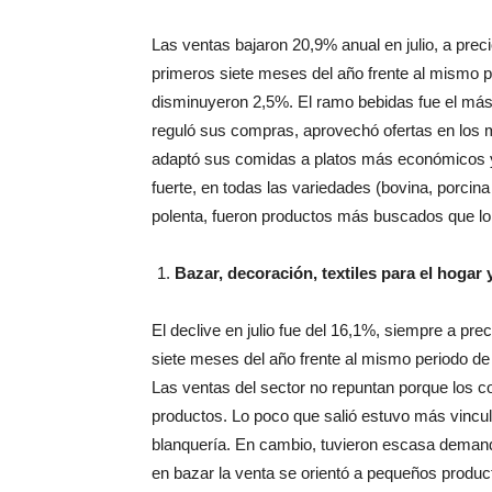
Las ventas bajaron 20,9% anual en julio, a pre
primeros siete meses del año frente al mismo 
disminuyeron 2,5%. El ramo bebidas fue el más
reguló sus compras, aprovechó ofertas en los 
adaptó sus comidas a platos más económicos y
fuerte, en todas las variedades (bovina, porcina 
polenta, fueron productos más buscados que lo 
Bazar, decoración, textiles para el hogar
El declive en julio fue del 16,1%, siempre a pr
siete meses del año frente al mismo periodo de 
Las ventas del sector no repuntan porque los 
productos. Lo poco que salió estuvo más vincula
blanquería. En cambio, tuvieron escasa demanda
en bazar la venta se orientó a pequeños produc
la gente no salió a comprar, sino que pasó y adq