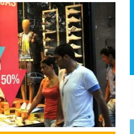
a.
dismo