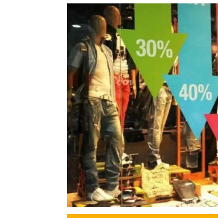
Precis
Perio
en
serio
CAME