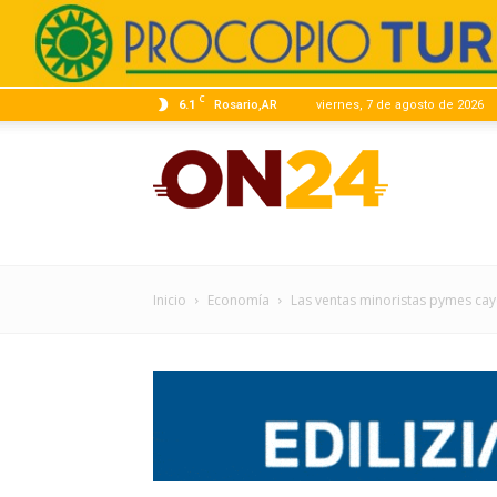
C
6.1
Rosario,AR
viernes, 7 de agosto de 2026
ON24
|
Inicio
Economía
Las ventas minoristas pymes cay
Infor