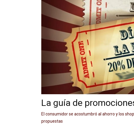
Precis
Perio
en
La guía de promocione
serio
El consumidor se acostumbró al ahorro y los shop
propuestas