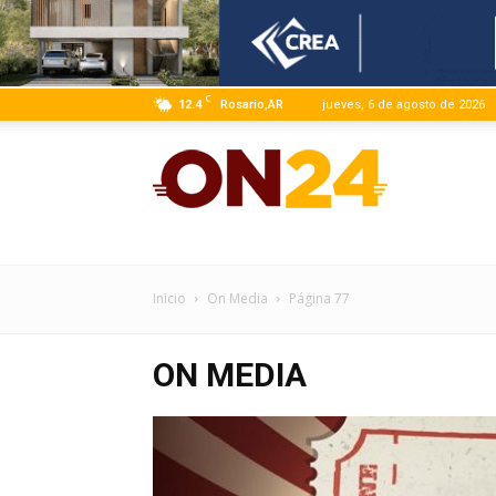
C
12.4
Rosario,AR
jueves, 6 de agosto de 2026
ON24
|
Inicio
On Media
Página 77
ON MEDIA
Infor