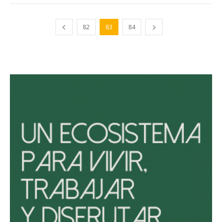
82
83
84
Avaliant