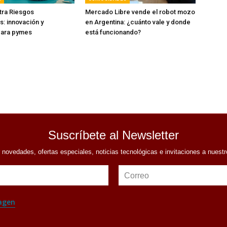
tra Riesgos
Mercado Libre vende el robot mozo
s: innovación y
en Argentina: ¿cuánto vale y donde
para pymes
está funcionando?
Suscríbete al Newsletter
r novedades, ofertas especiales, noticias tecnológicas e invitaciones a nuest
Correo
agen