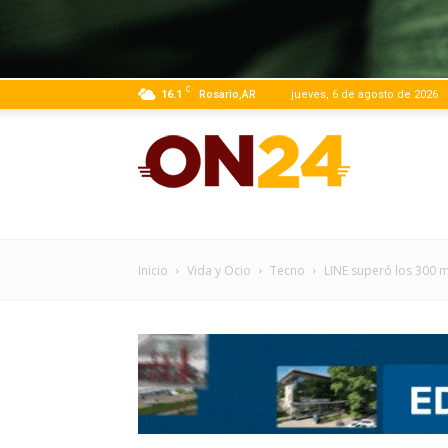
C
16.1
Rosario,AR
jueves, 6 de agosto de 2026
ON24
|
Inicio
Vida y Ocio
Tecno
LINE superó los 300 m
Infor