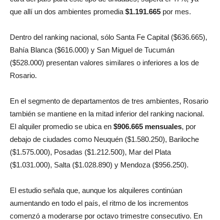
cara del país para este tipo de unidades, supera el 47%, ya
que allí un dos ambientes promedia
$1.191.665
por mes.
Dentro del ranking nacional, sólo Santa Fe Capital ($636.665),
Bahía Blanca ($616.000) y San Miguel de Tucumán
($528.000) presentan valores similares o inferiores a los de
Rosario.
En el segmento de departamentos de tres ambientes, Rosario
también se mantiene en la mitad inferior del ranking nacional.
El alquiler promedio se ubica en
$906.665 mensuales
, por
debajo de ciudades como Neuquén ($1.580.250), Bariloche
($1.575.000), Posadas ($1.212.500), Mar del Plata
($1.031.000), Salta ($1.028.890) y Mendoza ($956.250).
El estudio señala que, aunque los alquileres continúan
aumentando en todo el país, el ritmo de los incrementos