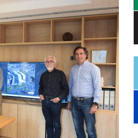
a.
dismo