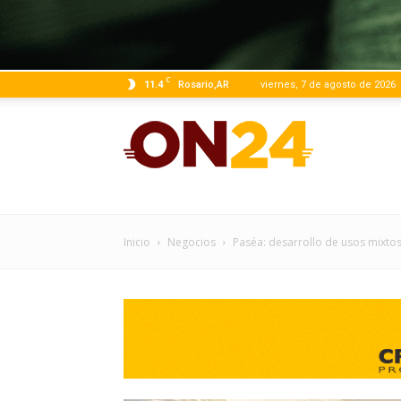
C
11.4
Rosario,AR
viernes, 7 de agosto de 2026
ON24
|
Inicio
Negocios
Paséa: desarrollo de usos mixtos 
Infor