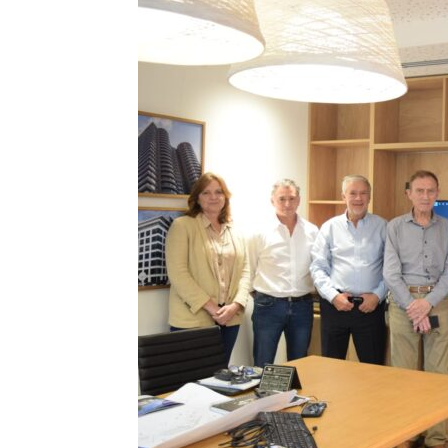
Precis
Perio
en
serio