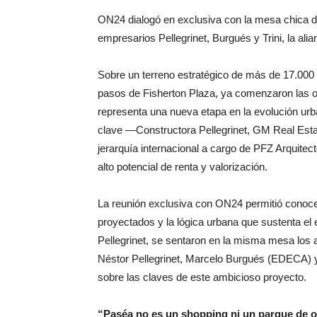
ON24 dialogó en exclusiva con la mesa chica del
empresarios Pellegrinet, Burgués y Trini, la ali
Sobre un terreno estratégico de más de 17.000 
pasos de Fisherton Plaza, ya comenzaron las o
representa una nueva etapa en la evolución urb
clave —Constructora Pellegrinet, GM Real Est
jerarquía internacional a cargo de PFZ Arquite
alto potencial de renta y valorización.
La reunión exclusiva con ON24 permitió conocer
proyectados y la lógica urbana que sustenta el 
Pellegrinet, se sentaron en la misma mesa los a
Néstor Pellegrinet, Marcelo Burgués (EDECA) y 
sobre las claves de este ambicioso proyecto.
“Paséa no es un shopping ni un parque de o