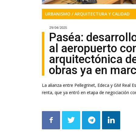
URBANISMO / ARQUITECTURA Y CALIDAD
29/04/2025
Paséa: desarroll
al aeropuerto con
arquitectónica de
obras ya en mar
La alianza entre Pellegrinet, Edeca y GM Real Es
renta, que ya entró en etapa de negociación co