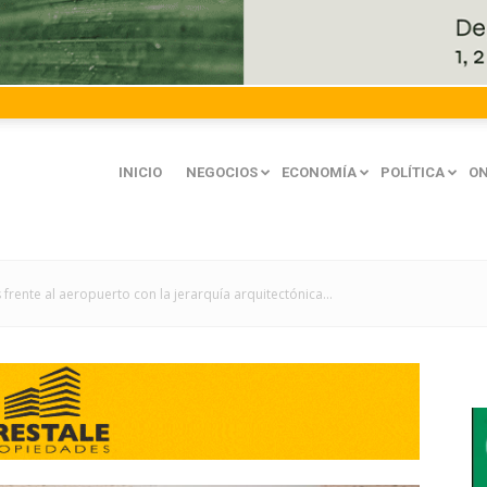
INICIO
NEGOCIOS
ECONOMÍA
POLÍTICA
ON
frente al aeropuerto con la jerarquía arquitectónica...
mación