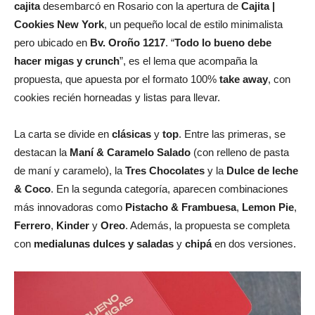
cajita
desembarcó en Rosario con la apertura de
Cajita |
Cookies New York
, un pequeño local de estilo minimalista
pero ubicado en
Bv. Oroño 1217
. “
Todo lo bueno debe
hacer migas y crunch
”, es el lema que acompaña la
propuesta, que apuesta por el formato 100%
take away
, con
cookies recién horneadas y listas para llevar.
La carta se divide en
clásicas
y
top
. Entre las primeras, se
destacan la
Maní & Caramelo Salado
(con relleno de pasta
de maní y caramelo), la
Tres Chocolates
y la
Dulce de leche
& Coco
. En la segunda categoría, aparecen combinaciones
más innovadoras como
Pistacho & Frambuesa
,
Lemon Pie
,
Ferrero
,
Kinder
y
Oreo
. Además, la propuesta se completa
con
medialunas dulces y saladas
y
chipá
en dos versiones.