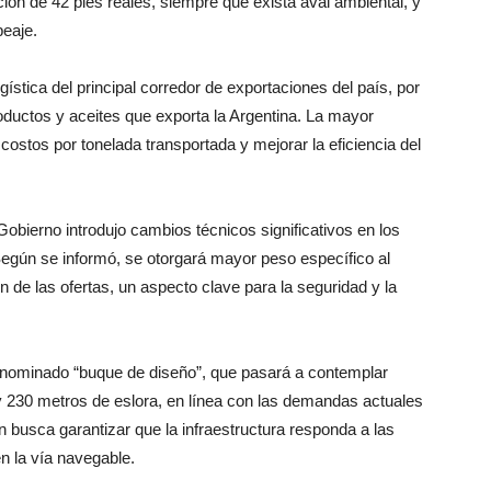
ión de 42 pies reales, siempre que exista aval ambiental, y
peaje.
ística del principal corredor de exportaciones del país, por
ductos y aceites que exporta la Argentina. La mayor
 costos por tonelada transportada y mejorar la eficiencia del
 Gobierno introdujo cambios técnicos significativos en los
 Según se informó, se otorgará mayor peso específico al
n de las ofertas, un aspecto clave para la seguridad y la
denominado “buque de diseño”, que pasará a contemplar
230 metros de eslora, en línea con las demandas actuales
n busca garantizar que la infraestructura responda a las
n la vía navegable.