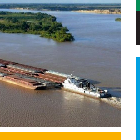
a.
dismo