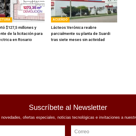
UCTURA
ACUERDO
tó $127,5 millones y
Lácteos Verónica reabre
nte de la licitación para
parcialmente su planta de Suardi
éctrica en Rosario
tras siete meses sin actividad
Suscríbete al Newsletter
r novedades, ofertas especiales, noticias tecnológicas e invitaciones a nuest
Correo