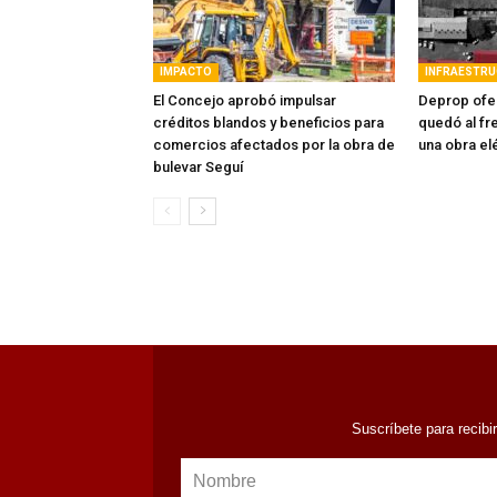
IMPACTO
INFRAESTR
El Concejo aprobó impulsar
Deprop ofer
créditos blandos y beneficios para
quedó al fre
comercios afectados por la obra de
una obra el
bulevar Seguí
Suscríbete para recibi
Nombre