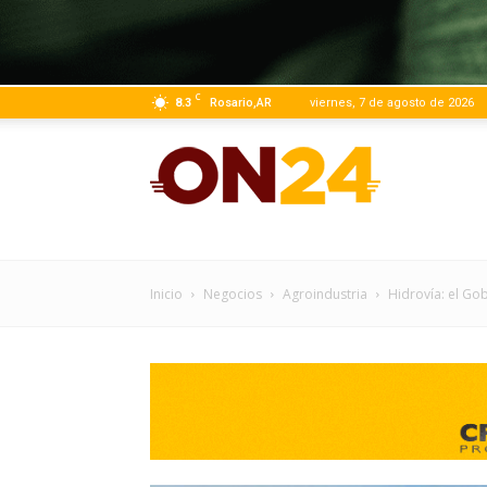
C
8.3
Rosario,AR
viernes, 7 de agosto de 2026
ON24
|
Inicio
Negocios
Agroindustria
Hidrovía: el Gob
Infor