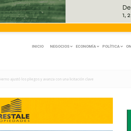
INICIO
NEGOCIOS
ECONOMÍA
POLÍTICA
ON
ierno ajustó los pliegos y avanza con una licitación clave
mación