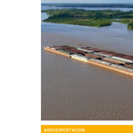
Precis
Perio
en
serio
AGROEXPORTACIÓN