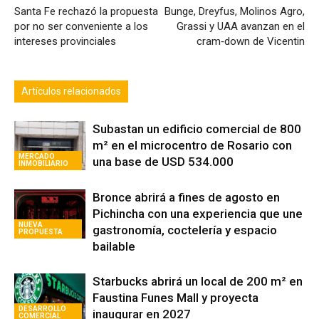
por no ser conveniente a los
Grassi y UAA avanzan en el
intereses provinciales
cram‑down de Vicentin
Artículos relacionados
Subastan un edificio comercial de 800
m² en el microcentro de Rosario con
MERCADO
una base de USD 534.000
INMOBILIARIO
Bronce abrirá a fines de agosto en
Pichincha con una experiencia que une
NUEVA
gastronomía, coctelería y espacio
PROPUESTA
bailable
Starbucks abrirá un local de 200 m² en
Faustina Funes Mall y proyecta
DESARROLLO
inaugurar en 2027
COMERCIAL