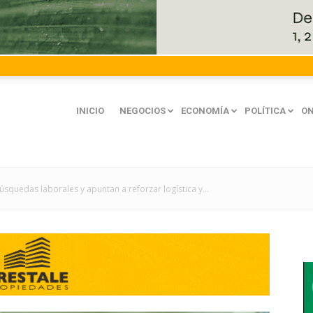
INICIO
NEGOCIOS
ECONOMÍA
POLÍTICA
ON
úsquedas laborales y apuntan a reforzar logística y...
mación