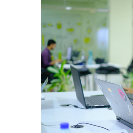
Precis
Perio
en
serio