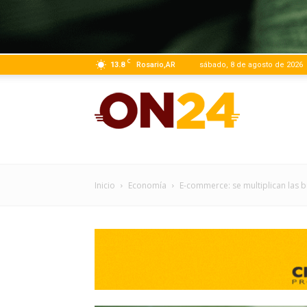
C
13.8
Rosario,AR
sábado, 8 de agosto de 2026
ON24
|
Inicio
Economía
E-commerce: se multiplican las b
Infor