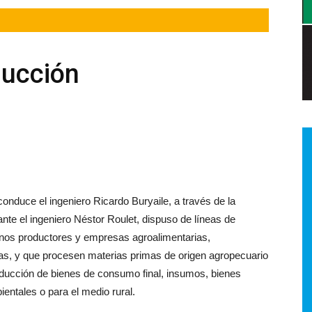
a.
ducción
dismo
conduce el inge
niero Ricardo Buryaile, a través
de la
ante el ingeniero Néstor
Roulet, dispuso de líneas de
anos
productores y empresas agroalimenta
rias,
cas, y que procesen mate
rias primas de origen agropecuario
oducción de bienes de consumo fi
nal, insumos, bienes
bientales
o para el medio rural.