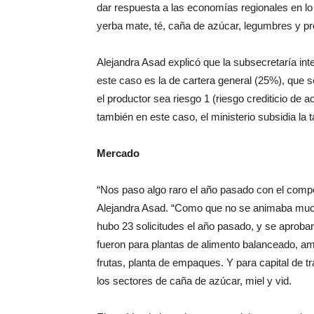
dar respuesta a
las economías regionales en l
yerba mate, té, caña de azúcar, le
gumbres y pr
Alejandra Asad explicó que la subsecretaría inter
este caso es la de car
tera general (25%), que s
el
productor sea riesgo 1 (riesgo crediticio
de a
también en es
te caso, el ministerio subsidia la
Mercado
“Nos paso algo raro el año pasado con
el comp
Alejan
dra Asad. “Como que no se animaba
much
hubo 23 solicitu
des el año pasado, y se aprobar
fueron para plantas de ali
mento balanceado, am
frutas, planta de empaques. Y para
capital de t
los sec
tores de caña de azúcar, miel y vid.
El espíritu de los mismos es colaborar con
el p