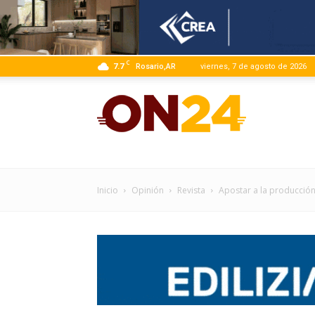
C
7.7
Rosario,AR
viernes, 7 de agosto de 2026
ON24
|
Inicio
Opinión
Revista
Apostar a la producció
Infor