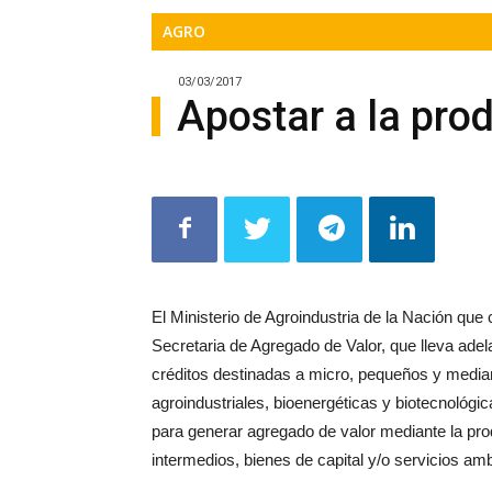
AGRO
Precis
03/03/2017
Apostar a la pro
Perio
en
El Ministerio de Agroindustria de
la Nación que 
Secretaria de Agregado de Valor,
que lleva adel
créditos des
tinadas a micro, pequeños y medi
serio
agroindustriales, bioenergéticas y
biotecnológi
pa
ra generar agregado de valor mediante
la pr
intermedios, bie
nes de capital y/o servicios am