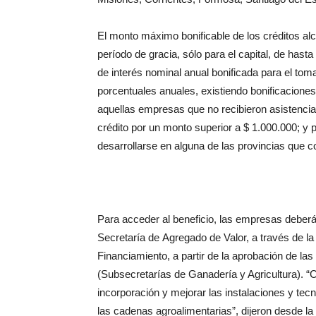
El monto máximo bonificable de los cré
ditos a
período de gra
cia, sólo para el capital, de has
de interés nominal anual bonifi
cada para el toma
porcen
tuales anuales, existiendo bonificacione
aquellas empresas que no reci
bieron asistencia
crédito por
un monto superior a $ 1.000.000; y 
desarrollarse en alguna de las pro
vincias que 
Para acceder al beneficio, las empresas
deberá
Secretaría de
Agregado de Valor, a través de l
Financiamiento, a partir de la
aprobación de las 
(Sub
secretarías de Ganadería y Agricultura).
“
incorporación y mejorar las
instalaciones y tecn
las
cadenas agroalimentarias”, dijeron desde
la