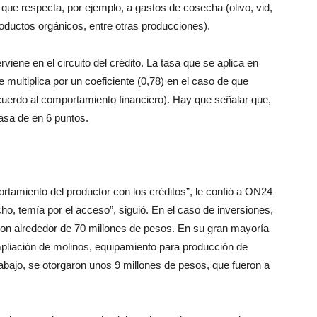
o que respec
ta, por ejemplo, a gastos de cosecha (oli
vo, vid,
oductos orgánicos, entre otras
producciones).
viene en el circuito del crédito. La
tasa que se aplica en
e multiplica por
un coeficiente (0,78) en el caso de que
cuerdo al comportamiento financie
ro). Hay que señalar que,
 tasa de
en 6 puntos.
ortamiento del productor con
los créditos”, le confió a ON24
o, temía por el acceso”, siguió. En
el caso de inversiones,
on alre
dedor de 70 millones de pesos. En su
gran mayoría
pliación de mo
linos, equipamiento para producción
de
rabajo, se otorgaron unos 9
millones de pesos, que fueron a
roductor o el empresario elaborador, en
lo que necesite para