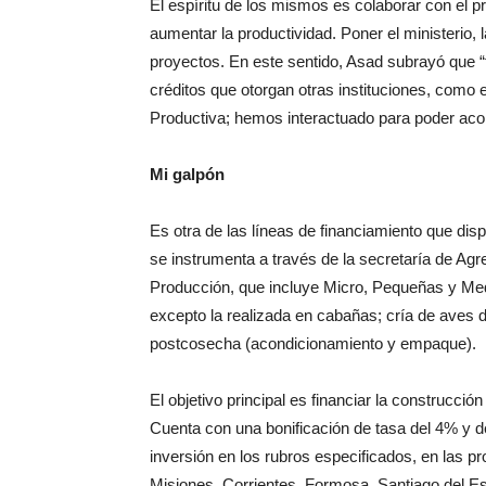
aumentar la producti
vidad. Poner el ministerio, 
proyectos.
En este sentido, Asad subrayó que 
créditos que otorgan otras institucio
nes, como e
Productiva; hemos inte
ractuado para poder ac
Mi galpón
Es otra de las líneas de financiamiento que
disp
se instrumenta a
través de la secretaría de Ag
Producción, que incluye Micro, Pe
queñas y Me
excepto la rea
lizada en cabañas; cría de aves 
postcosecha
(acondicionamiento y empaque).
El objetivo principal es financiar la construcc
Cuenta con una bonificación de tasa del 4% y d
in
versión en los rubros especificados, en las
pr
Misiones, Corrientes,
Formosa, Santiago del E