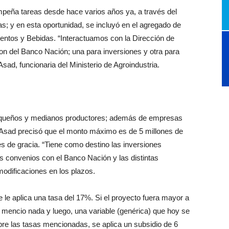
mpeña tareas desde hace varios
años ya, a través del
as; y en esta
oportunidad, se incluyó en el agregado
de
mentos y Bebidas. “Interactua
mos con la Dirección de
son del
Banco Nación; una para inversiones y
otra para
Asad, funcionaria del
Ministerio de Agroindustria.
queños y medianos produc
tores; además de empresas
Asad precisó que el monto máximo es
de 5 millones de
s de gracia.
“Tiene como destino las inversiones
os convenios con el Banco Nación
y las distintas
 modificaciones
en los plazos.
e le aplica una tasa del 17%. Si el
proyecto fuera mayor a
sa mencio
nada y luego, una variable (genérica) que
hoy se
obre las tasas mencionadas,
se aplica un subsidio de 6