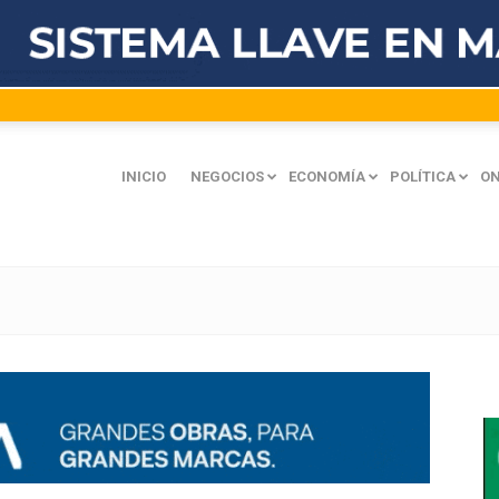
INICIO
NEGOCIOS
ECONOMÍA
POLÍTICA
ON
n
mación