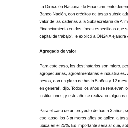
La Dirección Nacional de Financiamiento dese
Banco Nación, con
créditos de tasas subsidiad
valor de las cadenas a la Subsecreta
ría de Ali
Financiamien
to en dos líneas especificas que 
capital de trabajo”, le explicó
a ON24 Alejandra 
Agregado de valor
Para este caso, los destinatarios son
micro, pe
agropecua
rias, agroalimentarias e industriales.
pesos, con un plazo
de hasta 5 años y 12 mese
en
general”, dijo. Todos los años se renue
van l
instituciones; y este año
se realizaron algunas
Para el caso de un proyecto de hasta 3
años, s
ese lapso, los 3
primeros años se aplica la ta
ubica en el 25%. Es importante se
ñalar que, s