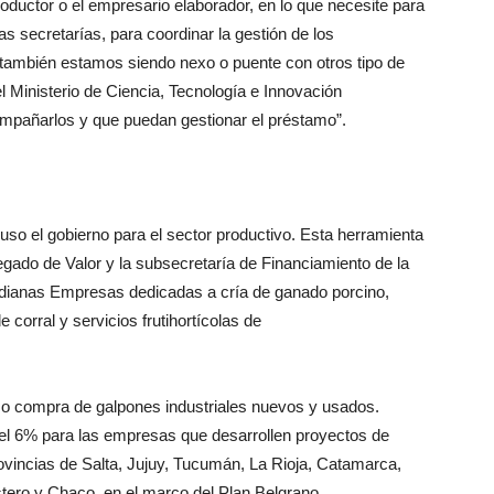
las secretarías,
para coordinar la gestión de los
“también
estamos siendo nexo o puente con otros ti
po de
l Ministerio de Ciencia, Tecno
logía e Innovación
ompañarlos y que
puedan gestionar el préstamo”.
uso el gobierno para el sector produc
tivo. Esta herramienta
regado de Va
lor y la subsecretaría de Financiamiento
de la
dianas Empresas dedicadas
a cría de ganado porcino,
de corral
y servicios frutihortícolas de
ión o compra de galpones industriales nuevos y usados.
el 6% para las
empresas que desarrollen proyectos de
ovincias de Salta, Jujuy, Tucumán, La
Rioja, Catamarca,
stero y Chaco, en
el marco del Plan Belgrano.