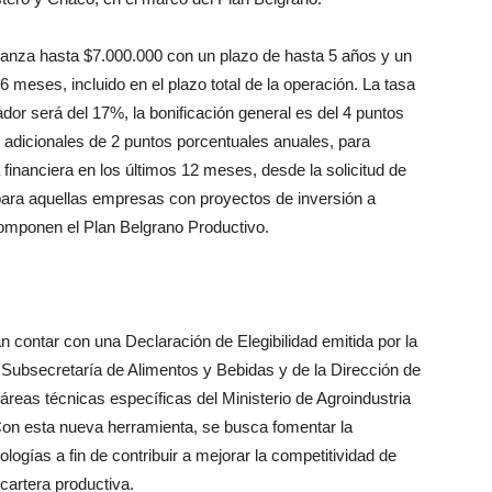
lcanza hasta $7.000.000 con un
plazo de hasta 5 años y un
ta 6 meses,
incluido en el plazo total de la operación.
La tasa
dor será del 17%, la bo
nificación general es del 4 puntos
s
adicionales de 2 puntos porcentuales anua
les, para
 financiera en los últimos
12 meses, desde la solicitud de
para
aquellas empresas con proyectos de inver
sión a
componen el Plan Belgrano
Productivo.
n contar con una Declaración de
Elegibilidad emitida por la
a Subse
cretaría de Alimentos y Bebidas y de la Di
rección de
áreas técnicas específi
cas del Ministerio de Agroindustria
Con esta nueva herramienta, se busca
fomentar la
ologías a fin de con
tribuir a mejorar la competitividad de
 cartera productiva.