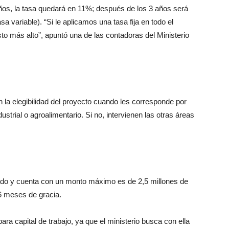
ños, la
tasa quedará en 11%; después de los 3
años será
sa variable). “Si le apli
camos una tasa fija en todo el
sto
más alto”, apuntó una de las contadoras
del Ministerio
n la elegibilidad del proyecto cuando les corresponde por
ustrial o agroalimentario. Si no, intervienen las otras
áreas
do y cuenta con un monto máximo
es de 2,5 millones de
6 meses de gracia.
ra capital de trabajo, ya que el
ministerio busca con ella