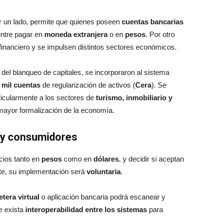
or un lado, permite que quienes poseen
cuentas bancarias
entre pagar en
moneda extranjera
o en
pesos
. Por otro
o financiero y se impulsen distintos sectores económicos.
del blanqueo de capitales, se incorporaron al sistema
 mil cuentas
de regularización de activos (
Cera
). Se
ticularmente a los sectores de
turismo, inmobiliario y
ayor formalización de la economía.
s y consumidores
cios tanto en
pesos
como en
dólares
, y decidir si aceptan
te, su implementación será
voluntaria
.
letera virtual
o aplicación bancaria podrá escanear y
e exista
interoperabilidad entre los sistemas
para