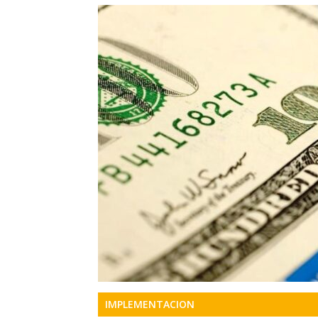
Precis
Perio
en
serio
IMPLEMENTACION