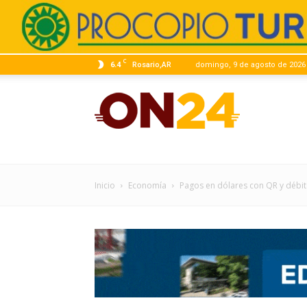
C
6.4
Rosario,AR
domingo, 9 de agosto de 2026
ON24
|
Inicio
Economía
Pagos en dólares con QR y débi
Infor