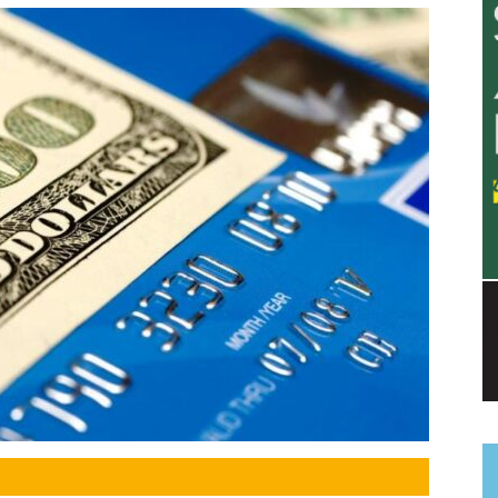
a.
dismo