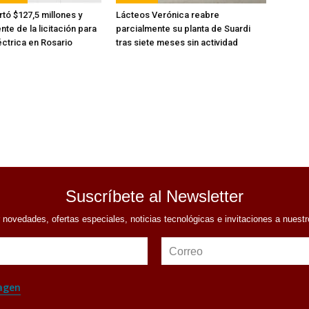
tó $127,5 millones y
Lácteos Verónica reabre
nte de la licitación para
parcialmente su planta de Suardi
éctrica en Rosario
tras siete meses sin actividad
Suscríbete al Newsletter
r novedades, ofertas especiales, noticias tecnológicas e invitaciones a nuest
Correo
agen