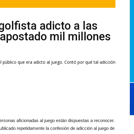
olfista adicto a las
apostado mil millones
l público que era adicto al juego. Contó por qué tal adicción
ersonas aficionadas al juego están dispuestas a reconocer.
licado repetidamente la confesión de adicción al juego de
portista profesional y cómo consiguió superar la adicción.