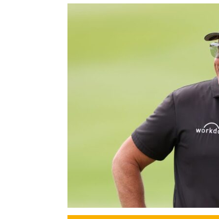
Precis
Perio
en
serio
ENTRETENIMIENTO ONLINE