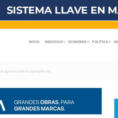
INICIO
NEGOCIOS
ECONOMÍA
POLÍTICA
ON
 las apuestas que ha apostado mil...
mación