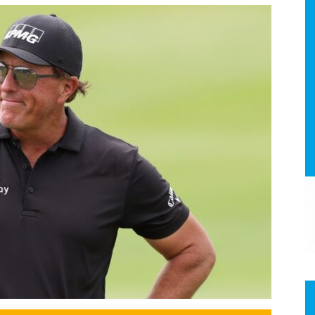
a.
dismo