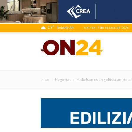
C
7.7
Rosario,AR
viernes, 7 de agosto de 2026
ON24
|
Inicio
Negocios
Mickelson es un golfista adicto a
Infor