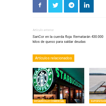
Artículo anterior
SanCor en la cuerda floja: Rematarán 430.000
kilos de queso para saldar deudas
Artículos relacionados
DESARROLLO COMERCIAL
SUPERVISIÓ
Starbucks abrirá un local de 200 m²
El gobierno