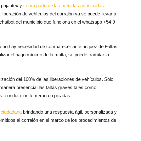
ernización que la Municipalidad puso en marcha en octubre
y pujante» y
como parte de las medidas anunciadas
la liberación de vehículos del corralón ya se puede llevar a
l chatbot del municipio que funciona en el whatsapp +54 9
a no hay necesidad de comparecer ante un juez de Faltas,
lizar el pago mínimo de la multa, se puede tramitar la
alización del 100% de las liberaciones de vehículos. Sólo
 manera presencial las faltas graves tales como
s, conducción temeraria o picadas.
n ciudadana
brindando una respuesta ágil, personalizada y
mitidos al corralón en el marco de los procedimientos de