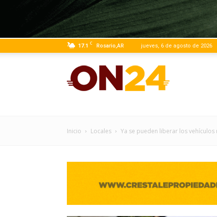
C
17.1
Rosario,AR
jueves, 6 de agosto de 2026
ON24
|
Inicio
Locales
Ya se pueden liberar los vehículos r
Infor