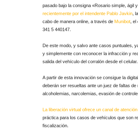
En el marco del conjunto de iniciativas de mod
pasado bajo la consigna «Rosario simple, ágil 
recientemente por el intendente Pablo Javkin
, 
cabo de manera online, a través de
Munibot
, e
341 5 440147.
De este modo, y salvo ante casos puntuales, y
y simplemente con reconocer la infracción y rea
salida del vehículo del corralón desde el celular.
A partir de esta innovación se consigue la digit
deberán ser resueltas ante un juez de faltas de
alcoholemias, narcolemias, evasión de controle
La liberación virtual ofrece un canal de atenció
práctica para los casos de vehículos que son re
fiscalización.