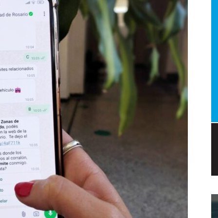
a.
dismo