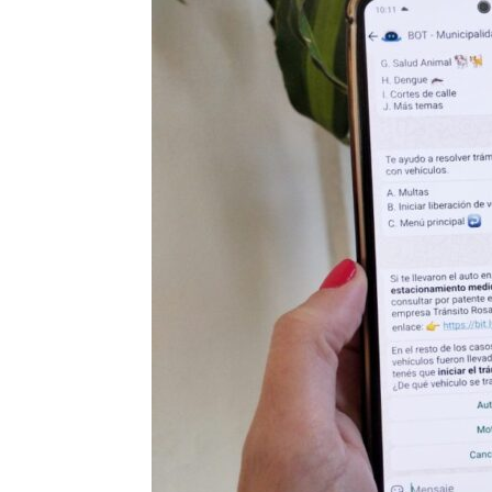
Precis
Perio
en
serio