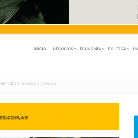
INICIO
NEGOCIOS
ECONOMÍA
POLÍTICA
ON
emitidos al corralón a través de...
mación