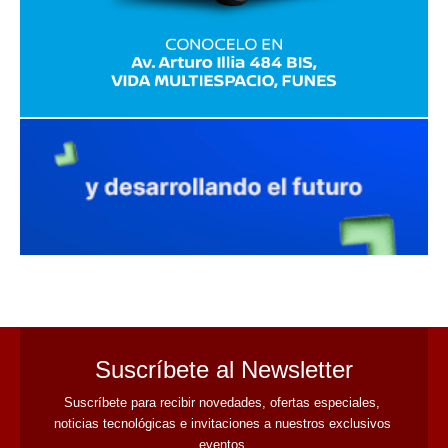
avaliant
Suscríbete al Newsletter
Suscríbete para recibir novedades, ofertas especiales, 
noticias tecnológicas e invitaciones a nuestros exclusivos 
eventos.