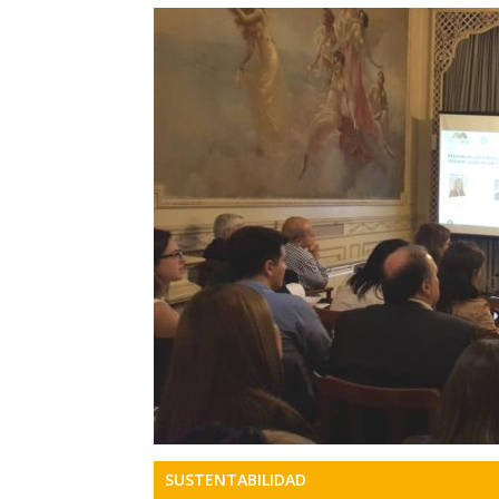
Precis
Perio
en
serio
SUSTENTABILIDAD