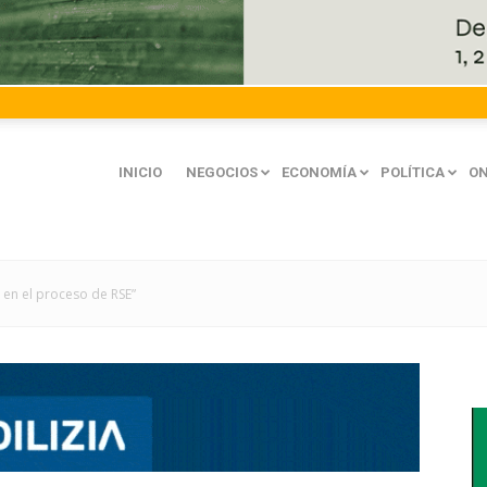
INICIO
NEGOCIOS
ECONOMÍA
POLÍTICA
ON
 en el proceso de RSE”
mación