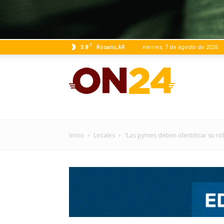
C
3.8
Rosario,AR
viernes, 7 de agosto de 2026
ON24
|
Inicio
Locales
“Las pymes deben identificar su rol
Infor