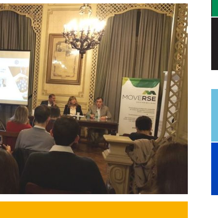
a.
dismo