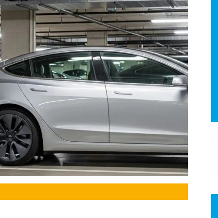
a.
dismo