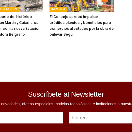
LICITACION
IMPACTO
arte del histórico
El Concejo aprobó impulsar
an Martín y Catamarca
créditos blandos y beneficios para
r con la nueva Estación
comercios afectados por la obra de
dora Belgrano
bulevar Seguí
Suscríbete al Newsletter
r novedades, ofertas especiales, noticias tecnológicas e invitaciones a nuest
Correo