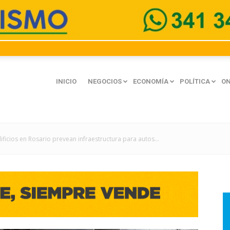
INICIO
NEGOCIOS
ECONOMÍA
POLÍTICA
ON
ficios en Rosario prevean infraestructura para autos...
mación