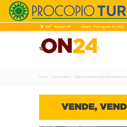
C
6.6
Rosario,AR
sábado, 8 de agosto de 2026
ON24
|
Inicio
Economía
Fiatti propone que los nuevos edi
Infor