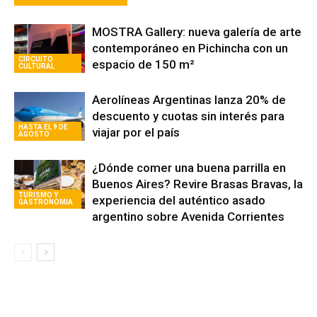
MOSTRA Gallery: nueva galería de arte
contemporáneo en Pichincha con un
CIRCUITO
espacio de 150 m²
CULTURAL
Aerolíneas Argentinas lanza 20% de
descuento y cuotas sin interés para
HASTA EL 9 DE
viajar por el país
AGOSTO
¿Dónde comer una buena parrilla en
Buenos Aires? Revire Brasas Bravas, la
TURISMO Y
experiencia del auténtico asado
GASTRONOMIA
argentino sobre Avenida Corrientes
Avaliant