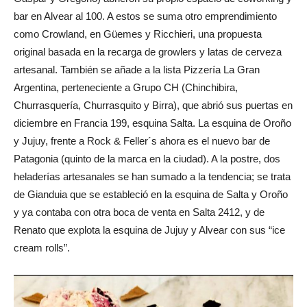
Gaspar y Gregorio) abrieron su propio espacio de coworking y
bar en Alvear al 100. A estos se suma otro emprendimiento
como Crowland, en Güemes y Ricchieri, una propuesta
original basada en la recarga de growlers y latas de cerveza
artesanal. También se añade a la lista Pizzería La Gran
Argentina, perteneciente a Grupo CH (Chinchibira,
Churrasquería, Churrasquito y Birra), que abrió sus puertas en
diciembre en Francia 199, esquina Salta. La esquina de Oroño
y Jujuy, frente a Rock & Feller´s ahora es el nuevo bar de
Patagonia (quinto de la marca en la ciudad). A la postre, dos
heladerías artesanales se han sumado a la tendencia; se trata
de Gianduia que se estableció en la esquina de Salta y Oroño
y ya contaba con otra boca de venta en Salta 2412, y de
Renato que explota la esquina de Jujuy y Alvear con sus “ice
cream rolls”.