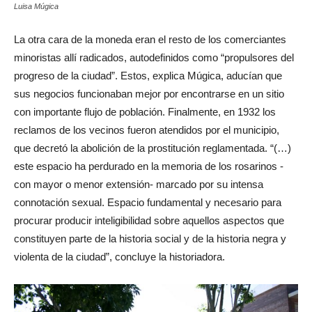
Plano original de la fachada de El Paraíso, una de las “casas de tolerancia” más
famosas y recordadas. Fuente: Archivo de Obras Particulares. Cortesía: María
Luisa Múgica
La otra cara de la moneda eran el resto de los comerciantes
minoristas allí radicados, autodefinidos como “propulsores del
progreso de la ciudad”. Estos, explica Múgica, aducían que
sus negocios funcionaban mejor por encontrarse en un sitio
con importante flujo de población. Finalmente, en 1932 los
reclamos de los vecinos fueron atendidos por el municipio,
que decretó la abolición de la prostitución reglamentada. “(…)
este espacio ha perdurado en la memoria de los rosarinos -
con mayor o menor extensión- marcado por su intensa
connotación sexual. Espacio fundamental y necesario para
procurar producir inteligibilidad sobre aquellos aspectos que
constituyen parte de la historia social y de la historia negra y
violenta de la ciudad”, concluye la historiadora.