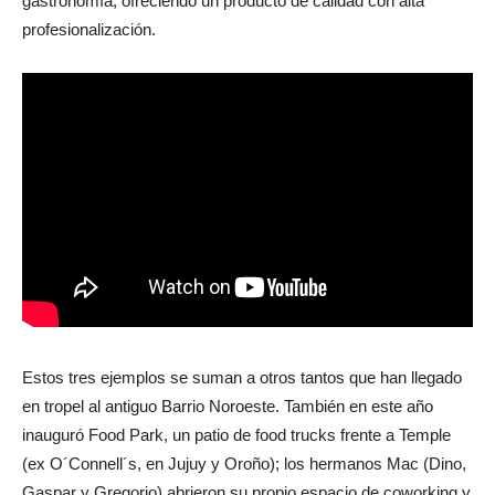
titular del bar, dijo que se hace un fuerte énfasis en la
gastronomía, ofreciendo un producto de calidad con alta
profesionalización.
Estos tres ejemplos se suman a otros tantos que han llegado
en tropel al antiguo Barrio Noroeste. También en este año
inauguró Food Park, un patio de food trucks frente a Temple
(ex O´Connell´s, en Jujuy y Oroño); los hermanos Mac (Dino,