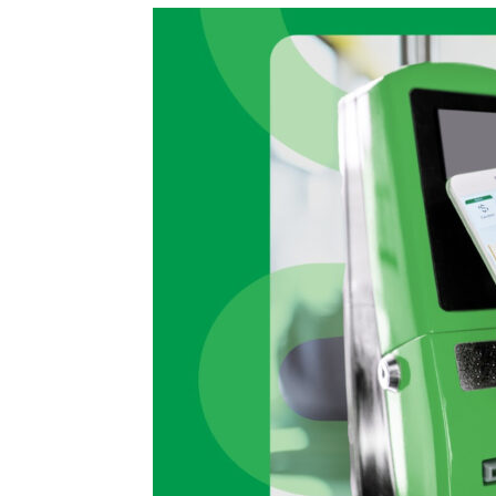
Precis
Perio
en
serio