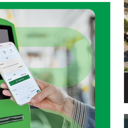
a.
dismo