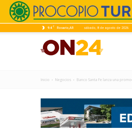
C
9.4
Rosario,AR
sábado, 8 de agosto de 2026
ON24
|
Inicio
Negocios
Banco Santa Fe lanza una promoci
Infor