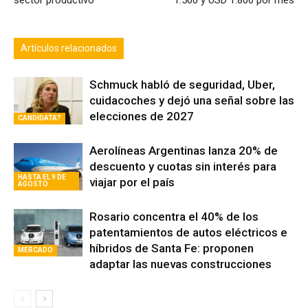
empleo: los puntos que mira el
Rosario cuesta entre USD
sector productivo
1.500 y USD 1.800 por mes
Artículos relacionados
Schmuck habló de seguridad, Uber,
cuidacoches y dejó una señal sobre las
elecciones de 2027
CANDIDATA?
Aerolíneas Argentinas lanza 20% de
descuento y cuotas sin interés para
HASTA EL 9 DE
viajar por el país
AGOSTO
Rosario concentra el 40% de los
patentamientos de autos eléctricos e
híbridos de Santa Fe: proponen
MERCADO
adaptar las nuevas construcciones