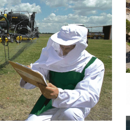
a.
dismo