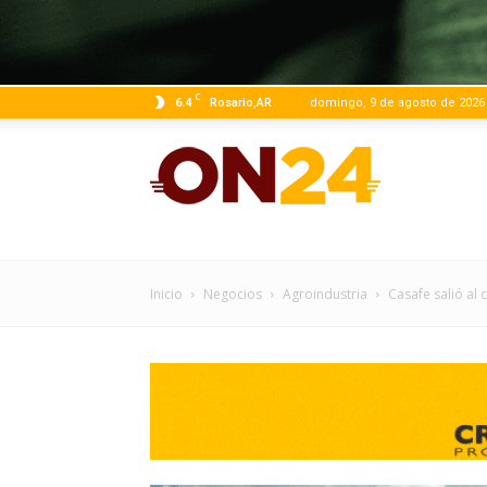
C
6.4
Rosario,AR
domingo, 9 de agosto de 2026
ON24
|
Inicio
Negocios
Agroindustria
Casafe salió al 
Infor