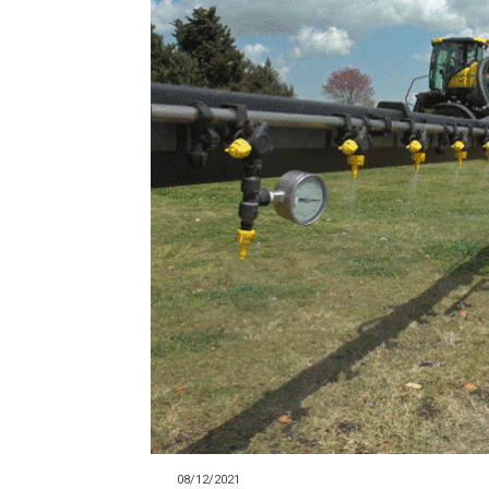
Precis
Perio
en
serio
08/12/2021