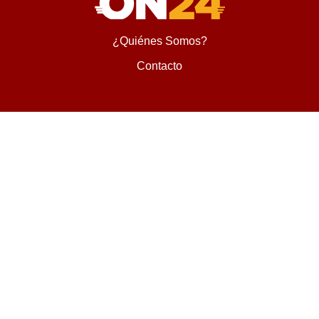
¿Quiénes Somos?
Contacto
Encontranos en
Diseñado y desarrollado por
© On24 Todos los Derechos Reservados